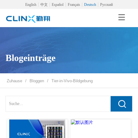
English
中文
Español
Français
Deutsch
Русский
Blogeinträge
Zuhause
/
Bloggen
/
Tier-in-Vivo-Bildgebung