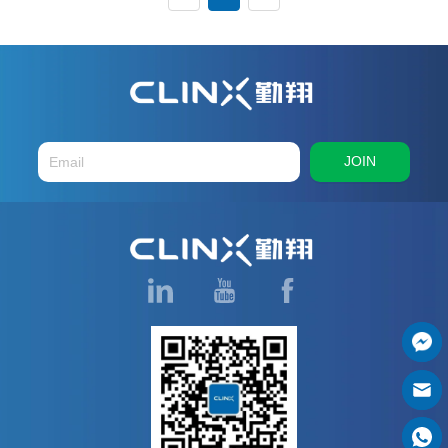
vivo-Bildgebungssystem bei 
Tieren verwenden, stoßen wir 
im Allgemeinen auf ein 
Problem: Mit GFP-
Reportergenen markierte 
Tumorzellen können unter dem 
Mikroskop zwar starke ...
JOIN