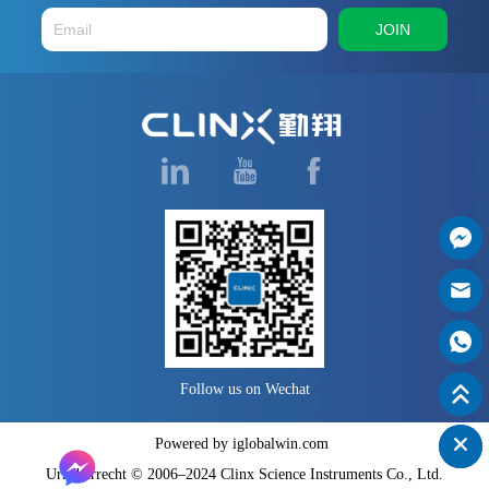
Benut...
JOIN
Follow us on Wechat
Powered by iglobalwin.com
Urheberrecht © 2006–2024 Clinx Science Instruments Co., Ltd.