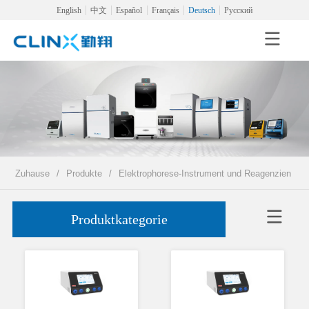
English
中文
Español
Français
Deutsch
Русский
Zuhause
/
Produkte
/
Elektrophorese-Instrument und Reagenzien
/
Produktkategorie