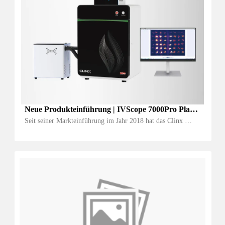
Neue Produkteinführung | IVScope 7000Pro Plant 
In Vivo Imaging System
Seit seiner Markteinführung im Jahr 2018 hat das Clinx 
IVScope 7000 Series Plant In Vivo Imaging System mit 
seinen hochempfindlichen Biolumineszenz- und 
Fluoreszenzsignalerkennungsfunktionen und seinem 
benutzerfreundlichen Betriebssystem das Vertraue...