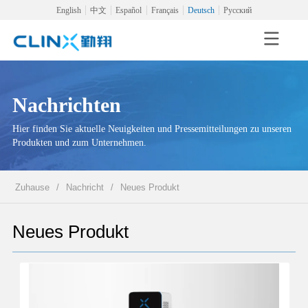
English
中文
Español
Français
Deutsch
Русский
Nachrichten
Hier finden Sie aktuelle Neuigkeiten und Pressemitteilungen zu unseren
Produkten und zum Unternehmen.
Zuhause
/
Nachricht
/
Neues Produkt
Neues Produkt