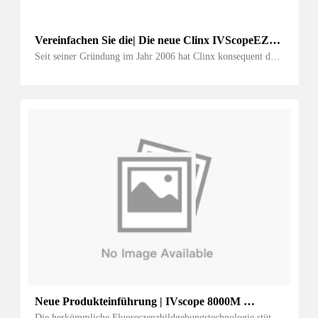
Vereinfachen Sie die| Die neue Clinx IVScopeEZ 
In-vivo-Bildaufnahme- und Analysesoftware 
Seit seiner Gründung im Jahr 2006 hat Clinx konsequent die  
fördert die Effizienz der Forschung
Ein kundenorientiertes Ethos und treibt unsere Mission 
voran, Wissenschaftlern durch technologische Innovation und 
Produktiterationen eine verbesserte experimentelle Effizienz 
zu ermöglichen...
Neue Produkteinführung | IVscope 8000M 
Vollspektrum-Kleintier-In-Vivo-Bildgebungssystem
Die herkömmliche Fluoreszenzbildgebungstechnologie stützt 