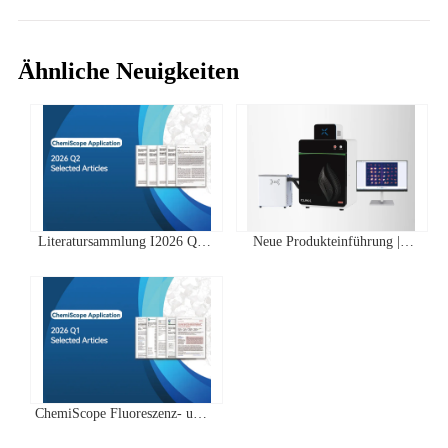
Ähnliche Neuigkeiten
Literatursammlung I2026 Q2
Neue Produkteinführung |
Clinx ChemiScope Serie
IVScope 7000Pro Plant In Vivo
Anwendungen
Imaging System
ChemiScope Fluoreszenz- und
Chemilumineszenz- | Quartal 1