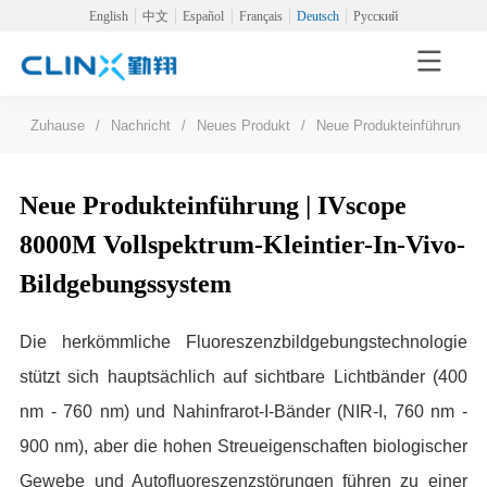
English
中文
Español
Français
Deutsch
Русский
Zuhause
/
Nachricht
/
Neues Produkt
/
Neue Produkteinführung | 
Neue Produkteinführung | IVscope
8000M Vollspektrum-Kleintier-In-Vivo-
Bildgebungssystem