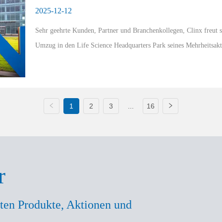
Science Headquarters Park an
2025-12-12
Sehr geehrte Kunden, Partner und Branchenkollegen, Clinx freut s
Umzug in den Life Science Headquarters Park seines Mehrheitsakt
strategische Schritt markiert...
1
2
3
...
16
r
ten Produkte, Aktionen und