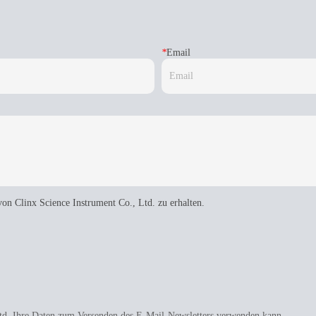
*
Email
von Clinx Science Instrument Co., Ltd. zu erhalten.
Ltd. Ihre Daten zum Versenden des E-Mail-Newsletters verwenden kann.