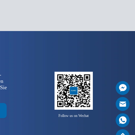
-
en
 Sie
Follow us on Wechat