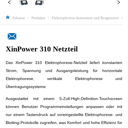
Zuhause
/
Produkte
/
Elektrophorese-Instrument und Reagenzien
/
X
XinPower 310 Netzteil