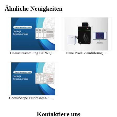
Ähnliche Neuigkeiten
Literatursammlung I2026 Q2
Neue Produkteinführung |
Clinx ChemiScope Serie
IVScope 7000Pro Plant In Vivo
Anwendungen
Imaging System
ChemiScope Fluoreszenz- und
Chemilumineszenz- | Quartal 1
2026 Highscore Anwendung
Kontaktiere uns
Literaturzusammenfassung