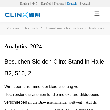
English
中文
Español
Français
Deutsch
Русский
Zuhause
/
Nachricht
/
Unternehmens Nachrichten
/
Analytica 2024
Analytica 2024