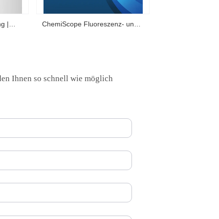
g |
ChemiScope Fluoreszenz- und
n Vivo
Chemilumineszenz- | Quartal 1
2026 Highscore Anwendung
den Ihnen so schnell wie möglich
Literaturzusammenfassung