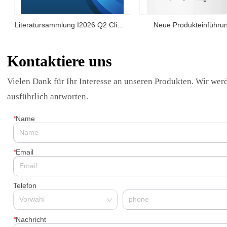
Literatursammlung I2026 Q2 Clinx
Neue Produkteinführun
ChemiScope Serie Anwendungen
IVScope 7000Pro Plant I
Kontaktiere uns
Imaging System
Vielen Dank für Ihr Interesse an unseren Produkten. Wir wer
ausführlich antworten.
*
Name
*
Email
Telefon
*
Nachricht