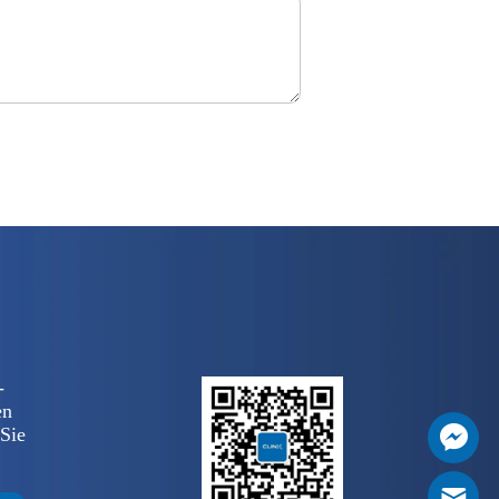
-
en
 Sie