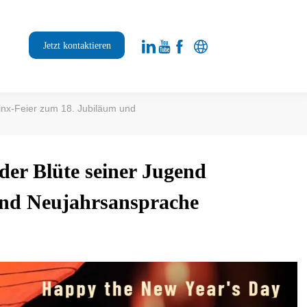
Jetzt kontaktieren
linx-Feier zum 18. Jubiläum und
der Blüte seiner Jugend
und Neujahrsansprache