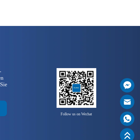
-
en
 Sie
Follow us on Wechat