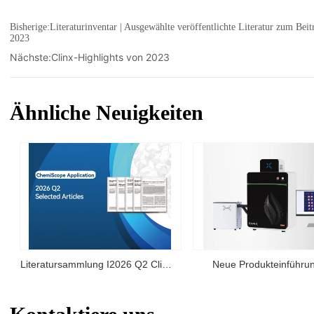
Bisherige:
Literaturinventar | Ausgewählte veröffentlichte Literatur zum Bei
2023
Nächste:
Clinx-Highlights von 2023
Ähnliche Neuigkeiten
Literatursammlung I2026 Q2 Clinx
Neue Produkteinführun
ChemiScope Serie Anwendungen
IVScope 7000Pro Plant I