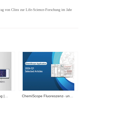
trag von Clinx zur Life-Science-Forschung im Jahr
g |
ChemiScope Fluoreszenz- und
n Vivo
Chemilumineszenz- | Quartal 1