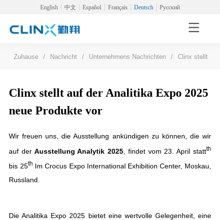
English
中文
Español
Français
Deutsch
Русский
Zuhause
/
Nachricht
/
Unternehmens Nachrichten
/
Clinx stellt a
Clinx stellt auf der Analitika Expo 2025
neue Produkte vor