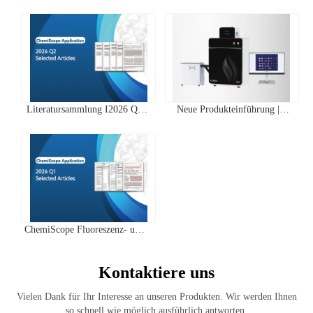
Literatursammlung I2026 Q2
Neue Produkteinführung |
Clinx ChemiScope Serie
IVScope 7000Pro Plant In Vivo
Anwendungen
Imaging System
ChemiScope Fluoreszenz- und
Chemilumineszenz- | Quartal 1
2026 Highscore Anwendung
Kontaktiere uns
Literaturzusammenfassung
Vielen Dank für Ihr Interesse an unseren Produkten. Wir werden Ihnen
so schnell wie möglich ausführlich antworten.