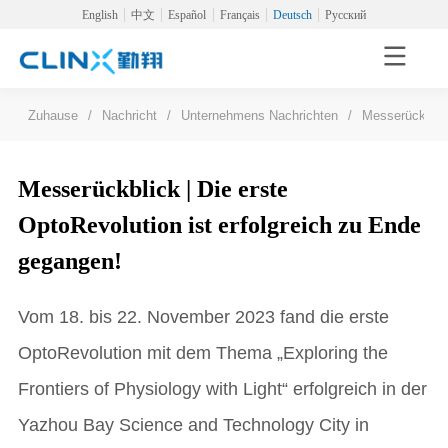
English
中文
Español
Français
Deutsch
Русский
Zuhause
/
Nachricht
/
Unternehmens Nachrichten
/
Messerückblick
Messerückblick | Die erste
OptoRevolution ist erfolgreich zu Ende
gegangen!