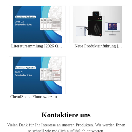
Literatursammlung I2026 Q2
Neue Produkteinführung |
Clinx ChemiScope Serie
IVScope 7000Pro Plant In Vivo
Anwendungen
Imaging System
ChemiScope Fluoreszenz- und
Chemilumineszenz- | Quartal 1
2026 Highscore Anwendung
Kontaktiere uns
Literaturzusammenfassung
Vielen Dank für Ihr Interesse an unseren Produkten. Wir werden Ihnen
so schnell wie möglich ausführlich antworten.