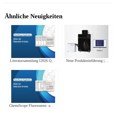
Ähnliche Neuigkeiten
Literatursammlung I2026 Q2
Neue Produkteinführung |
Clinx ChemiScope Serie
IVScope 7000Pro Plant In Vivo
Anwendungen
Imaging System
ChemiScope Fluoreszenz- und
Chemilumineszenz- | Quartal 1
2026 Highscore Anwendung