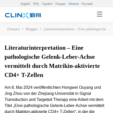
English
中文
Español
Français
Deutsch
Русский
Zuhause
/
Bloggen
/
Literaturinterpretation – Eine pathologische Ge
Literaturinterpretation – Eine
pathologische Gelenk-Leber-Achse
vermittelt durch Matrikin-aktivierte
CD4+ T-Zellen