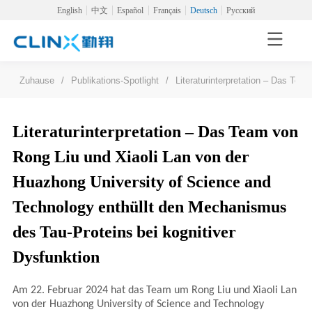
English
中文
Español
Français
Deutsch
Русский
Zuhause
/
Publikations-Spotlight
/
Literaturinterpretation – Das Te
Literaturinterpretation – Das Team von
Rong Liu und Xiaoli Lan von der
Huazhong University of Science and
Technology enthüllt den Mechanismus
des Tau-Proteins bei kognitiver
Dysfunktion