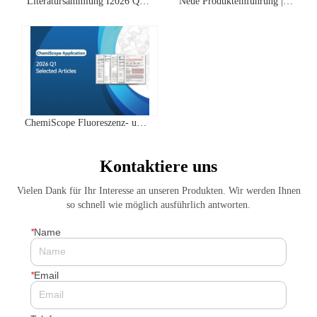
Literatursammlung I2026 Q2
Neue Produkteinführung |
Clinx ChemiScope Serie
IVScope 7000Pro Plant In Vivo
Anwendungen
Imaging System
ChemiScope Fluoreszenz- und
Chemilumineszenz- | Quartal 1
2026 Highscore Anwendung
Kontaktiere uns
Literaturzusammenfassung
Vielen Dank für Ihr Interesse an unseren Produkten. Wir werden Ihnen
so schnell wie möglich ausführlich antworten.
*
Name
*
Email