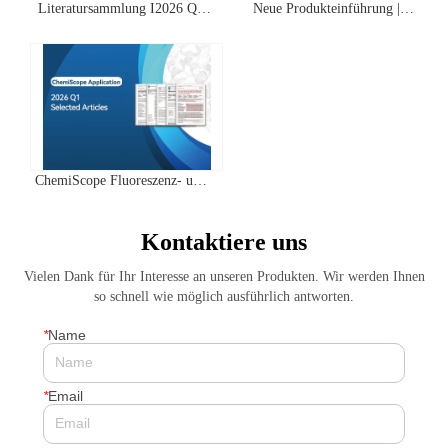
Literatursammlung I2026 Q2
Neue Produkteinführung |
Clinx ChemiScope Serie
IVScope 7000Pro Plant In Vivo
Anwendungen
Imaging System
ChemiScope Fluoreszenz- und
Chemilumineszenz- | Quartal 1
2026 Highscore Anwendung
Kontaktiere uns
Literaturzusammenfassung
Vielen Dank für Ihr Interesse an unseren Produkten. Wir werden Ihnen
so schnell wie möglich ausführlich antworten.
*
Name
*
Email