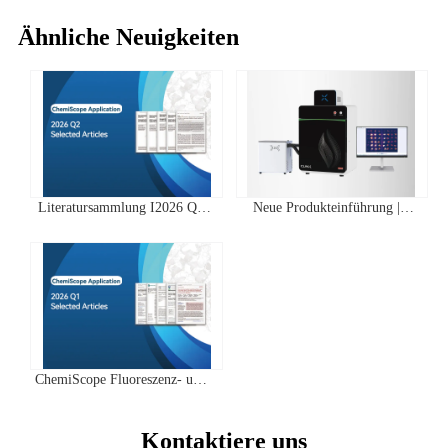
Ähnliche Neuigkeiten
Literatursammlung I2026 Q2
Neue Produkteinführung |
Clinx ChemiScope Serie
IVScope 7000Pro Plant In Vivo
Anwendungen
Imaging System
ChemiScope Fluoreszenz- und
Chemilumineszenz- | Quartal 1
2026 Highscore Anwendung
Kontaktiere uns
Literaturzusammenfassung