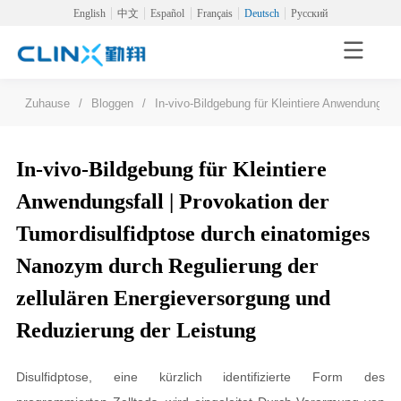
English
中文
Español
Français
Deutsch
Русский
Zuhause
/
Bloggen
/
In-vivo-Bildgebung für Kleintiere Anwendungsfa
In-vivo-Bildgebung für Kleintiere
Anwendungsfall | Provokation der
Tumordisulfidptose durch einatomiges
Nanozym durch Regulierung der
zellulären Energieversorgung und
Reduzierung der Leistung