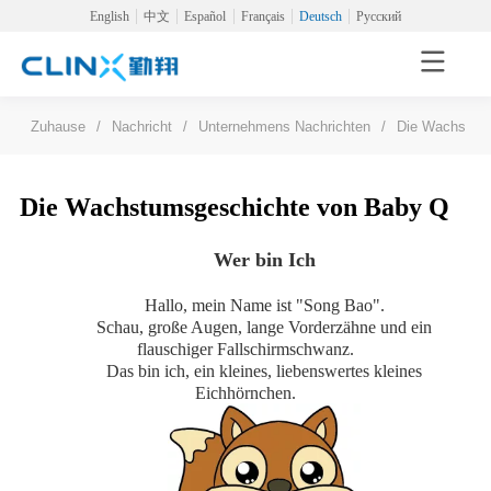
English
中文
Español
Français
Deutsch
Русский
Zuhause
/
Nachricht
/
Unternehmens Nachrichten
/
Die Wachstum
Die Wachstumsgeschichte von Baby Q