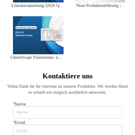
Literatursammlung I2026 Q2
Neue Produkteinführung |
Clinx ChemiScope Serie
IVScope 7000Pro Plant In Vivo
Anwendungen
Imaging System
ChemiScope Fluoreszenz- und
Chemilumineszenz- | Quartal 1
2026 Highscore Anwendung
Kontaktiere uns
Literaturzusammenfassung
Vielen Dank für Ihr Interesse an unseren Produkten. Wir werden Ihnen
so schnell wie möglich ausführlich antworten.
*
Name
*
Email